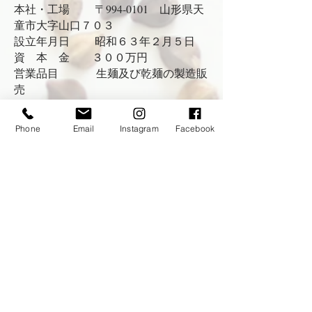
本社・工場 〒994-0101 山形県天
童市大字山口７０３
設立年月日 昭和６３年２月５日
資 本 金 ３００万円
営業品目 生麺及び乾麺の製造販
売
取引銀行 新庄信用金庫 山形銀
行
Phone
Email
Instagram
Facebook
事業内容 生麺及び乾麺の製造販
売 ラーメン店経営
沿 革
昭和６３年 伊藤 義廣が設立
平成 ６年 乾燥室の増設
平成 ７年 工場増設
平成１５年 ゆりあげ港朝市組合員に
加入（試食販売）
平成１６年 ゆりあげ港朝市にて立ち
食いそばの直営店を開始