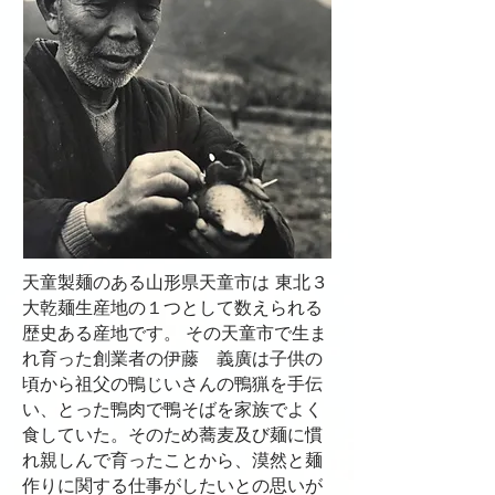
天童製麺のある山形県天童市は 東北３
大乾麺生産地の１つとして数えられる
歴史ある産地です。 その天童市で生ま
れ育った創業者の伊藤 義廣は子供の
頃から祖父の鴨じいさんの鴨猟を手伝
い、とった鴨肉で鴨そばを家族でよく
食していた。そのため蕎麦及び麺に慣
れ親しんで育ったことから、漠然と麺
作りに関する仕事がしたいとの思いが