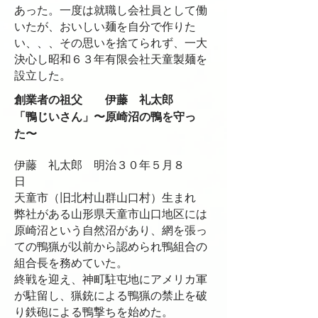
あった。一度は就職し会社員として働
いたが、おいしい麺を自分で作りた
い、、、その思いを捨てられず、一大
決心し昭和６３年有限会社天童製麺を
設立した。
創業者の祖父 伊藤 礼太郎
「鴨じいさん」〜原崎沼の鴨を守っ
た〜
伊藤 礼太郎 明治３０年５月８
日
天童市（旧北村山群山口村）生まれ
弊社がある山形県天童市山口地区には
原崎沼という自然沼があり、網を張っ
ての鴨猟が以前から認められ鴨組合の
組合長を務めていた。
終戦を迎え、神町駐屯地にアメリカ軍
が駐留し、猟銃による鴨猟の禁止を破
り鉄砲による鴨撃ちを始めた。